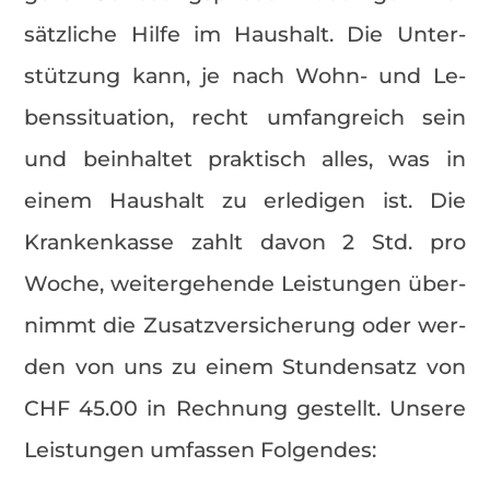
sätz­li­che Hilfe im Haus­halt. Die Un­ter­
stüt­zung kann, je nach Wohn- und Le­
bens­si­tua­ti­on, recht um­fang­reich sein
und be­inhal­tet prak­tisch alles, was in
einem Haus­halt zu er­le­di­gen ist. Die
Kran­ken­kas­se zahlt davon 2 Std. pro
Woche, wei­ter­ge­hen­de Leis­tun­gen über­
nimmt die Zu­satz­ver­si­che­rung oder wer­
den von uns zu einem Stun­den­satz von
CHF 45.00 in Rech­nung ge­stellt. Un­se­re
Leis­tun­gen um­fas­sen Fol­gen­des: