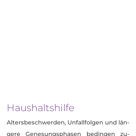
Haus­halts­hil­fe
Al­ters­be­schwer­den, Un­fall­fol­gen und län­
ge­re Ge­ne­sungs­pha­sen be­din­gen zu­