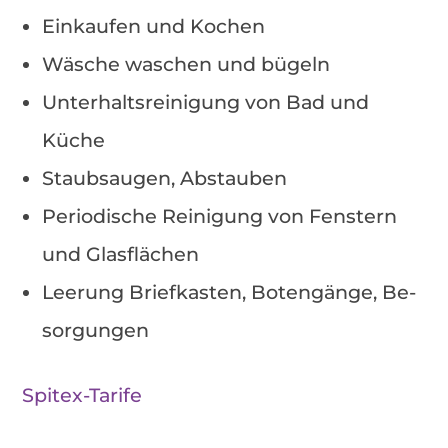
Ein­kau­fen und Ko­chen
Wä­sche wa­schen und bü­geln
Un­ter­halts­rei­ni­gung von Bad und
Küche
Staub­sau­gen, Ab­stau­ben
Pe­ri­odi­sche Rei­ni­gung von Fens­tern
und Glas­flä­chen
Lee­rung Brief­kas­ten, Bo­ten­gän­ge, Be­
sor­gun­gen
Spitex-Ta­ri­fe